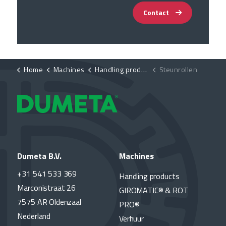
Contact
Home
Machines
Handling products
Steunrollen
Dumeta B.V.
Machines
+31 541 533 369
Handling products
Marconistraat 26
GIROMATIC® & ROT
7575 AR Oldenzaal
PRO®
Nederland
Verhuur