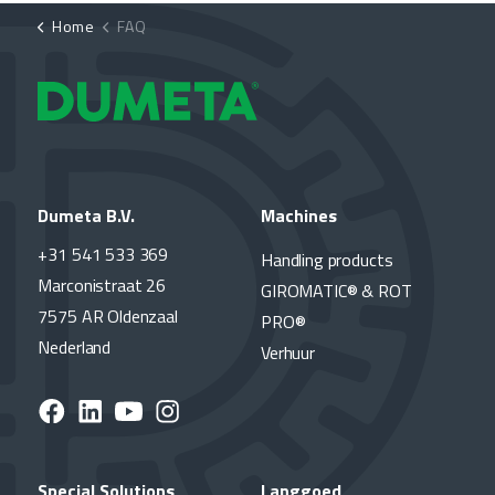
Home
FAQ
Dumeta B.V.
Machines
+31 541 533 369
Handling products
Marconistraat 26
GIROMATIC® & ROT
7575 AR Oldenzaal
PRO®
Nederland
Verhuur
Special Solutions
Langgoed