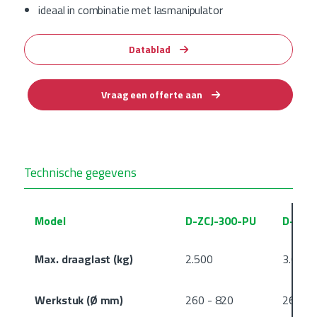
ideaal in combinatie met lasmanipulator
Datablad
Vraag een offerte aan
Technische gegevens
Model
D-ZCJ-300-PU
D-ZCJ
Max. draaglast (kg)
2.500
3.000
Werkstuk (Ø mm)
260 - 820
260 - 