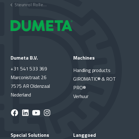
Steunrol Rollenbok tot 5.000 kg D-ZCJ
Dumeta B.V.
Machines
+31 541 533 369
Handling products
Marconistraat 26
GIROMATIC® & ROT
7575 AR Oldenzaal
PRO®
Nederland
Verhuur
Special Solutions
Langgoed