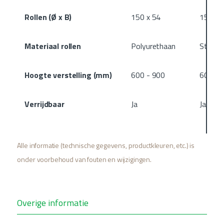
Rollen (Ø x B)
150 x 54
150 x 
Materiaal rollen
Polyurethaan
Staal
Hoogte verstelling (mm)
600 - 900
600 - 
Verrijdbaar
Ja
Ja
Alle informatie (technische gegevens, productkleuren, etc.) is
onder voorbehoud van fouten en wijzigingen.
Overige informatie