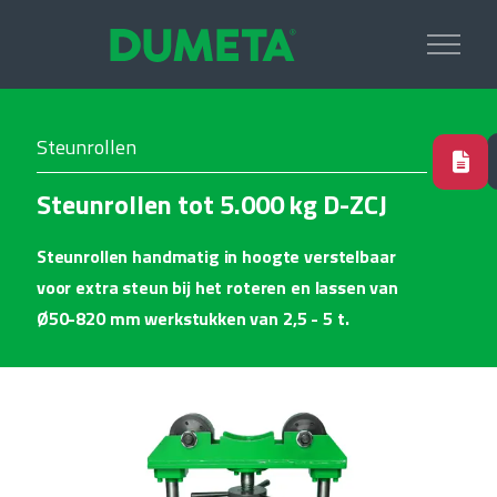
Steunrollen
Steunrollen tot 5.000 kg D-ZCJ
Steunrollen handmatig in hoogte verstelbaar
voor extra steun bij het roteren en lassen van
Ø50-820 mm werkstukken van 2,5 - 5 t.