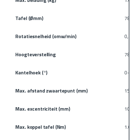
Max. belading (kg)
1.000
Tafel (Ømm)
780
Rotatiesnelheid (omw/min)
0,15-1
Hoogteverstelling
780-1.
Kantelhoek (°)
0-135
Max. afstand zwaartepunt (mm)
150
Max. excentriciteit (mm)
100
Max. koppel tafel (Nm)
1.000