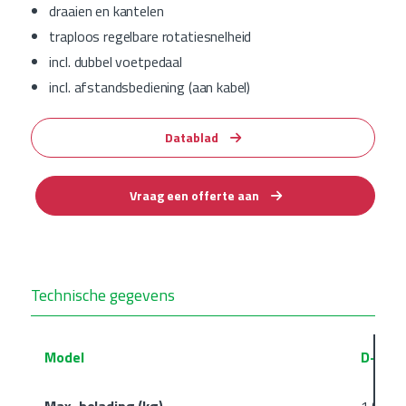
draaien en kantelen
traploos regelbare rotatiesnelheid
incl. dubbel voetpedaal
incl. afstandsbediening (aan kabel)
Datablad
Vraag een offerte aan
Technische gegevens
Model
D-HB-