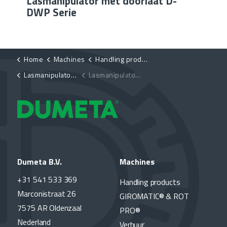
Lasmanipulator met doorlaat D-
DWP Serie
Home
Machines
Handling products
Lasmanipulatoren
Lasmanipulator Hydraulisch in hoogte verstelbaar D-HB-HE
Dumeta B.V.
Machines
+31 541 533 369
Handling products
Marconistraat 26
GIROMATIC® & ROT
7575 AR Oldenzaal
PRO®
Nederland
Verhuur