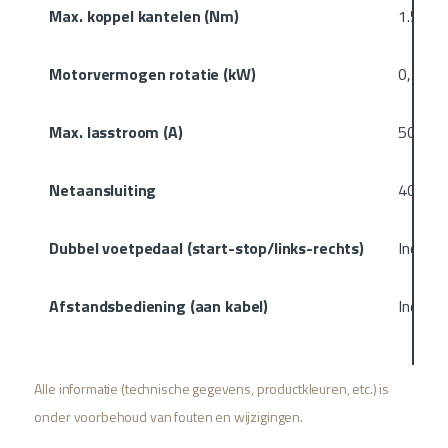
Max. koppel kantelen (Nm)
1.500
Motorvermogen rotatie (kW)
0,55
Max. lasstroom (A)
500
Netaansluiting
400V,5
Dubbel voetpedaal (start-stop/links-rechts)
Inclusie
Afstandsbediening (aan kabel)
Inclusie
Alle informatie (technische gegevens, productkleuren, etc.) is
onder voorbehoud van fouten en wijzigingen.