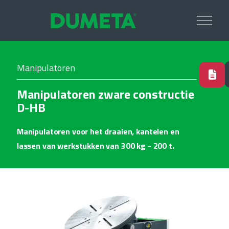
Manipulatoren
Manipulatoren zware constructie
D-HB
Manipulatoren voor het draaien, kantelen en
lassen van werkstukken van 300 kg - 200 t.