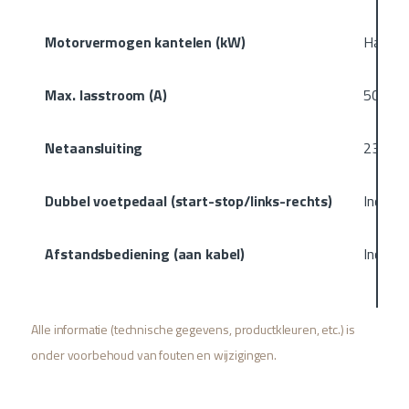
Motorvermogen kantelen (kW)
Handma
Max. lasstroom (A)
500
Netaansluiting
230V, 
Dubbel voetpedaal (start-stop/links-rechts)
Inclusie
Afstandsbediening (aan kabel)
Inclusie
Alle informatie (technische gegevens, productkleuren, etc.) is
onder voorbehoud van fouten en wijzigingen.