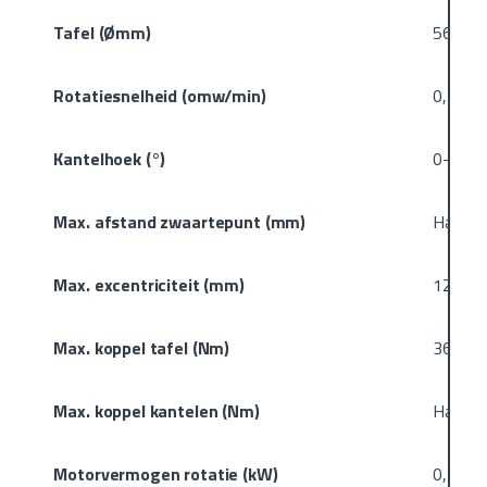
Tafel (Ømm)
560
Rotatiesnelheid (omw/min)
0,25-4
Kantelhoek (°)
0-135
Max. afstand zwaartepunt (mm)
Handma
Max. excentriciteit (mm)
120
Max. koppel tafel (Nm)
360
Max. koppel kantelen (Nm)
Handma
Motorvermogen rotatie (kW)
0,4 (S