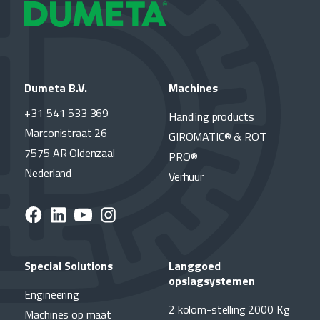
Dumeta B.V.
Machines
+31 541 533 369
Handling products
Marconistraat 26
GIROMATIC® & ROT
7575 AR Oldenzaal
PRO®
Nederland
Verhuur
Special Solutions
Langgoed
opslagsystemen
Engineering
2 kolom-stelling 2000 Kg
Machines op maat