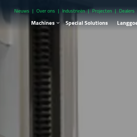
Nieuws
Over ons
Industrieën
Projecten
Dealers
Machines
Special Solutions
Langgo