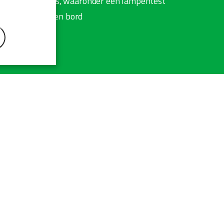
van alle functies, waaronder een lampentest
schap/onderdelen bord
Voel u vrij om