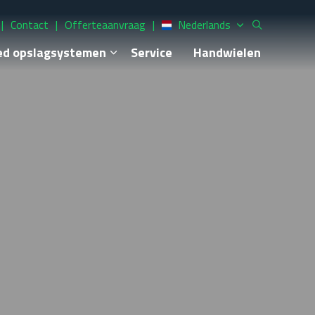
Contact
Offerteaanvraag
Nederlands
ed opslagsystemen
Service
Handwielen