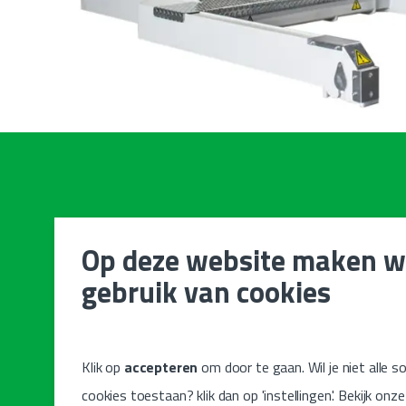
Enkele hightlights
Op deze website maken 
gebruik van cookies
15Kw Aftakasmotor 
Complete installatie e
6T hoogteverstelling
Klik op
accepteren
om door te gaan. Wil je niet alle s
Hydraulische LS funct
cookies toestaan? klik dan op 'instellingen'. Bekijk onz