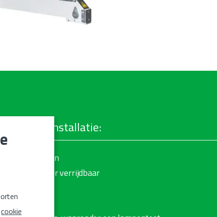
 van deze installatie:
we
met 3 snelheden
lektrisch lineair verrijdbaar
oorten
ies
e
cookie