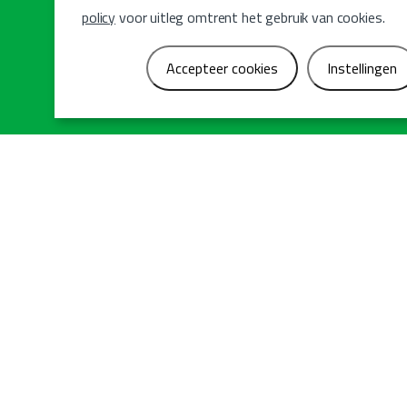
Draadloze bediening 
policy
voor uitleg omtrent het gebruik van cookies.
Geïntegreerd gereed
Accepteer cookies
Instellingen
Contact
Heeft u vragen? 