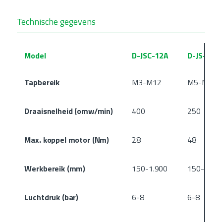
Technische gegevens
Model
D-JSC-12A
D-JS-16
Tapbereik
M3-M12
M5-M16
Draaisnelheid (omw/min)
400
250
Max. koppel motor (Nm)
28
48
Werkbereik (mm)
150-1.900
150-1.90
Luchtdruk (bar)
6-8
6-8