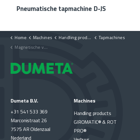
Pneumatische tapmachine D-JS
Home
Machines
Handling products
Tapmachines
Magnetische voet voor tapmachines D-BC
Dumeta B.V.
Machines
+31 541 533 369
Handling products
Marconistraat 26
GIROMATIC® & ROT
7575 AR Oldenzaal
PRO®
Nederland
Verhuur