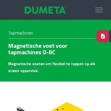
Tapmachines
Magnetische voet voor
tapmachines D-BC
Magnetische voeten om flexibel te tappen op elk
stalen oppervlak.