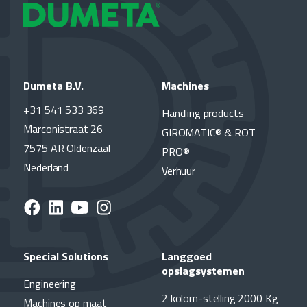
Dumeta B.V.
Machines
+31 541 533 369
Handling products
Marconistraat 26
GIROMATIC® & ROT
7575 AR Oldenzaal
PRO®
Nederland
Verhuur
Special Solutions
Langgoed
opslagsystemen
Engineering
2 kolom-stelling 2000 Kg
Machines op maat