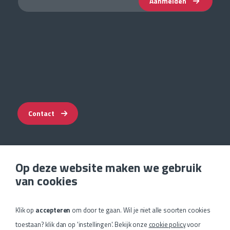
Aanmelden
Contact
Op deze website maken we gebruik
Impressum
van cookies
Privacyverklaring
Voorwaarden & garantie
Cookie-instellingen
Klik op
accepteren
om door te gaan. Wil je niet alle soorten cookies
Sitemap
toestaan? klik dan op 'instellingen'. Bekijk onze
cookie policy
voor