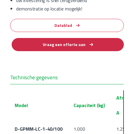
uw investering is snel terugverdiend
demonstratie op locatie mogelijk!
Datablad
Vraag een offerte aan
Technische gegevens
Afmeti
Model
Capaciteit (kg)
A
D-GPMM-LC-1-40/100
1.000
1.250