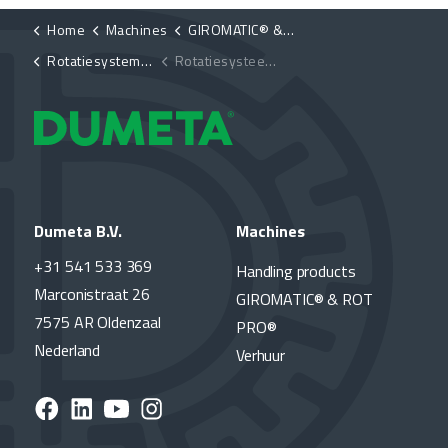
Home
Machines
GIROMATIC® & ROT PRO®
Rotatiesystemen GIROMATIC®
Rotatiesysteem met inbussleutel instelbaar D-GPMM-LC
Dumeta B.V.
Machines
+31 541 533 369
Handling products
Marconistraat 26
GIROMATIC® & ROT
7575 AR Oldenzaal
PRO®
Nederland
Verhuur